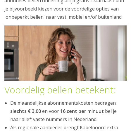
abonnees bellen onderling altijd gratis. Daarnaast kun
Telefonie
je bijvoorbeeld kiezen voor de voordelige opties van
'onbeperkt bellen' naar vast, mobiel en/of buitenland.
Klantenservice
Mijn Kabelnoord
Zakelijk
Mijn webmail
Voordelig bellen betekent:
De maandelijkse abonnementskosten bedragen
slechts € 3,00
en voor
16 cent per minuut
bel je
naar alle* vaste nummers in Nederland.
Als regionale aanbieder brengt Kabelnoord extra