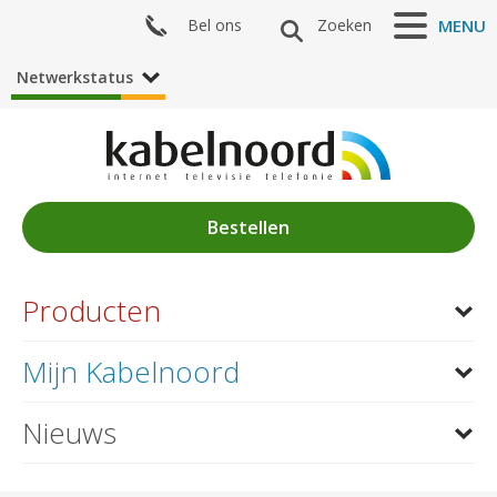
Bel ons
Zoeken
MENU
Netwerkstatus
Bestellen
Nieuws
Producten
Producten
Mijn Kabelnoord
Internet
Klantenservice
Nieuws
Televisie
Abonnement wijzigen
Mijn Kabelnoord
via Mijn Kabelnoord.
Telefonie