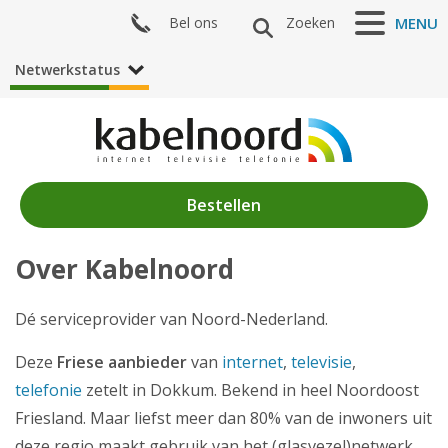
Bel ons
Zoeken
MENU
Netwerkstatus
Bestellen
Over Kabelnoord
Nieuws
Producten
Dé serviceprovider van Noord-Nederland.
Klantenservice
Deze
Friese aanbieder
van
internet
,
televisie
,
telefonie
zetelt in Dokkum. Bekend in heel Noordoost
Mijn Kabelnoord
Friesland. Maar liefst meer dan 80% van de inwoners uit
deze regio maakt gebruik van het (glasvezel)netwerk