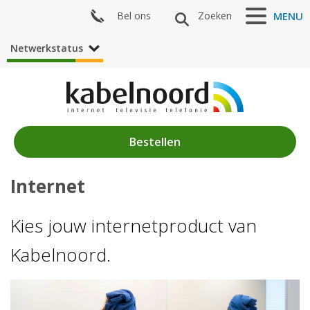
Bel ons
Zoeken
MENU
Netwerkstatus
Bestellen
Internet
Nieuws
Producten
Kies jouw internetproduct van
Kabelnoord.
Internet
Televisie