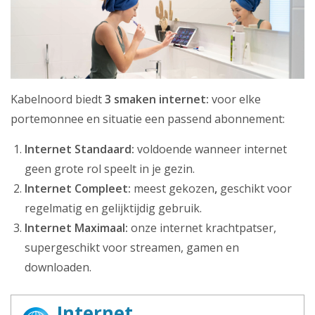
Telefonie
Klantenservice
Mijn Kabelnoord
Kabelnoord biedt
3 smaken internet:
voor elke
Zakelijk
portemonnee en situatie een passend abonnement:
Mijn webmail
Internet Standaard:
voldoende wanneer internet
geen grote rol speelt in je gezin.
Internet Compleet:
meest gekozen
,
geschikt voor
regelmatig en gelijktijdig gebruik.
Internet Maximaal:
onze internet krachtpatser,
supergeschikt voor streamen, gamen en
downloaden.
Internet