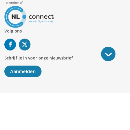
Volg ons
Schrijf je in voor onze nieuwsbrief
Aanmelden
©
2026
KABELNOORD
Alle rechten voorbehouden. KvK-
nummer 01078264.
Algemene Voorwaarden
Privacy & Cookies
Disclaimer
Sitemap
Colofon