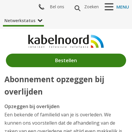
Bel ons
Zoeken
MENU
Netwerkstatus
Bestellen
Abonnement opzeggen bij
Nieuws
overlijden
Producten
Klantenservice
Opzeggen bij overlijden
Een bekende of familielid van je is overleden. We
Zelf regelen
kunnen ons voorstellen dat de afhandeling van de
zaken van een overledene niet altijd even makkelijk is.