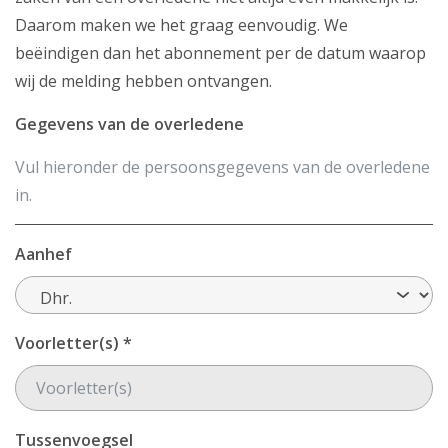
Veelgestelde vragen
Daarom maken we het graag eenvoudig. We
beëindigen dan het abonnement per de datum waarop
Downloads voor klanten
wij de melding hebben ontvangen.
Partners
Gegevens van de overledene
Vul hieronder de persoonsgegevens van de overledene
Storingen
in.
Contact
Aanhef
Mijn Kabelnoord
Zakelijk
Voorletter(s) *
Mijn webmail
Tussenvoegsel