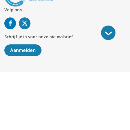
Volg ons
Schrijf je in voor onze nieuwsbrief
Aanmelden
©
2026
KABELNOORD
Alle rechten voorbehouden. KvK-
nummer 01078264.
Algemene Voorwaarden
Privacy & Cookies
Disclaimer
Sitemap
Colofon
Delen