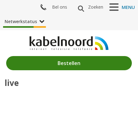
Bel ons
Zoeken
MENU
Netwerkstatus
Bestellen
live
Nieuws
Producten
Klantenservice
Mijn Kabelnoord