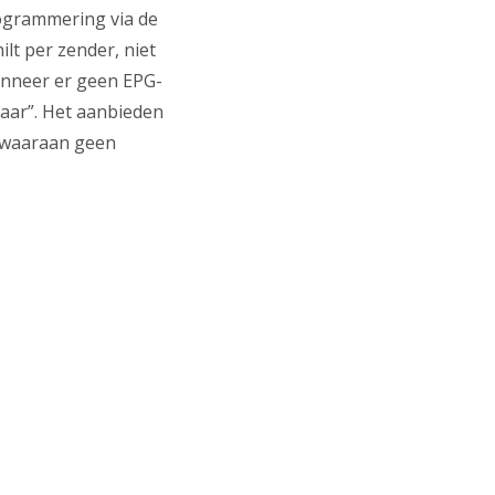
rogrammering via de
lt per zender, niet
anneer er geen EPG-
baar”. Het aanbieden
 waaraan geen