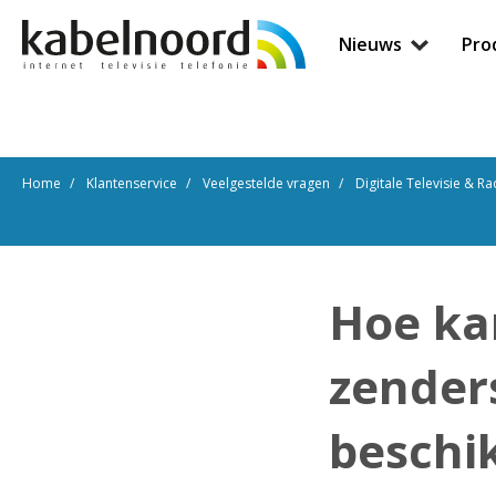
Nieuws
Pro
Home
Klantenservice
Veelgestelde vragen
Digitale Televisie & Ra
Hoe kan
zender
beschik