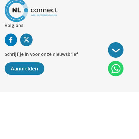
Volg ons
Schrijf je in voor onze nieuwsbrief
Aanmelden
©
2026
KABELNOORD
Alle rechten voorbehouden. KvK-
nummer 01078264.
Algemene Voorwaarden
Privacy & Cookies
Disclaimer
Sitemap
Colofon