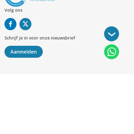
Volg ons
Schrijf je in voor onze nieuwsbrief
Aanmelden
©
2026
KABELNOORD
Alle rechten voorbehouden. KvK-
nummer 01078264.
Algemene Voorwaarden
Privacy & Cookies
Disclaimer
Sitemap
Colofon
Delen