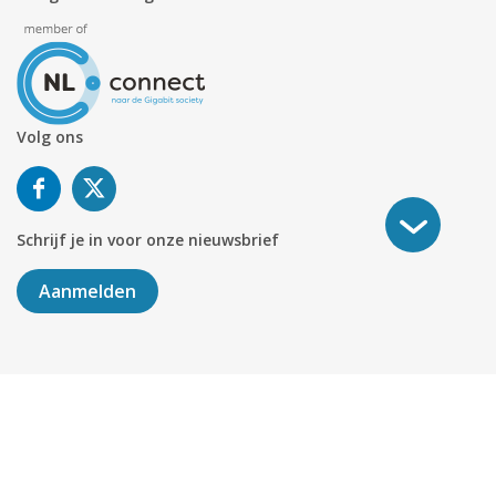
Volg ons
Schrijf je in voor onze nieuwsbrief
Aanmelden
©
2026
KABELNOORD
Alle rechten voorbehouden. KvK-
nummer 01078264.
Algemene Voorwaarden
Privacy & Cookies
Disclaimer