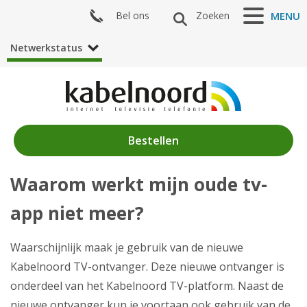
Bel ons
Zoeken
MENU
Netwerkstatus
Bestellen
Waarom werkt mijn oude tv-
Nieuws
app niet meer?
Producten
Klantenservice
Waarschijnlijk maak je gebruik van de nieuwe
Kabelnoord TV-ontvanger. Deze nieuwe ontvanger is
Mijn Kabelnoord
onderdeel van het Kabelnoord TV-platform. Naast de
nieuwe ontvanger kun je voortaan ook gebruik van de