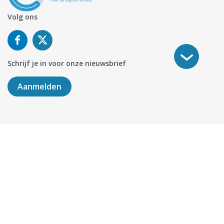
Volg ons
Schrijf je in voor onze nieuwsbrief
Aanmelden
©
2026
KABELNOORD
Alle rechten voorbehouden. KvK-
nummer 01078264.
Algemene Voorwaarden
Privacy & Cookies
Disclaimer
Sitemap
Colofon
Delen