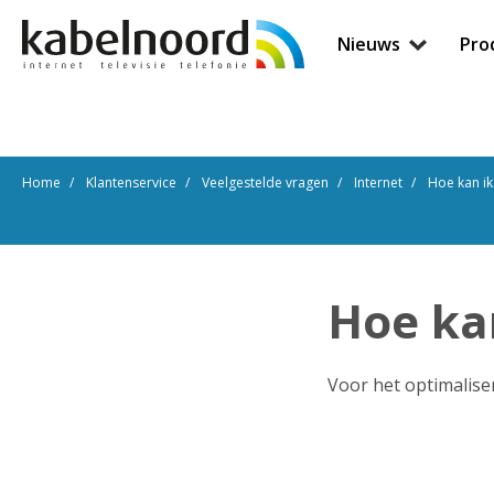
Nieuws
Pro
Home
Klantenservice
Veelgestelde vragen
Internet
Hoe kan ik
Hoe kan
Voor het optimaliser