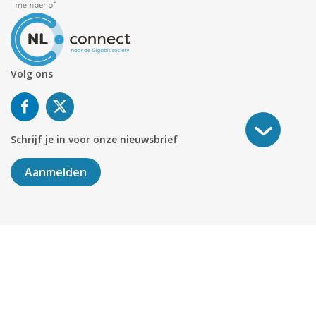
Volg ons
Schrijf je in voor onze nieuwsbrief
Aanmelden
©
2026
KABELNOORD
Alle rechten voorbehouden. KvK-
nummer 01078264.
Algemene Voorwaarden
Privacy & Cookies
Disclaimer
Sitemap
Colofon