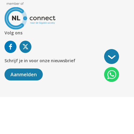
Volg ons
Schrijf je in voor onze nieuwsbrief
Aanmelden
©
2026
KABELNOORD
Alle rechten voorbehouden. KvK-
nummer 01078264.
Algemene Voorwaarden
Privacy & Cookies
Disclaimer
Sitemap
Colofon