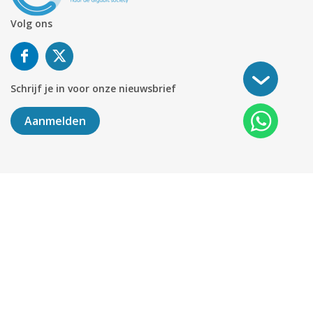
Volg ons
Schrijf je in voor onze nieuwsbrief
Aanmelden
©
2026
KABELNOORD
Alle rechten voorbehouden. KvK-
nummer 01078264.
Algemene Voorwaarden
Privacy & Cookies
Disclaimer
Sitemap
Colofon
Delen