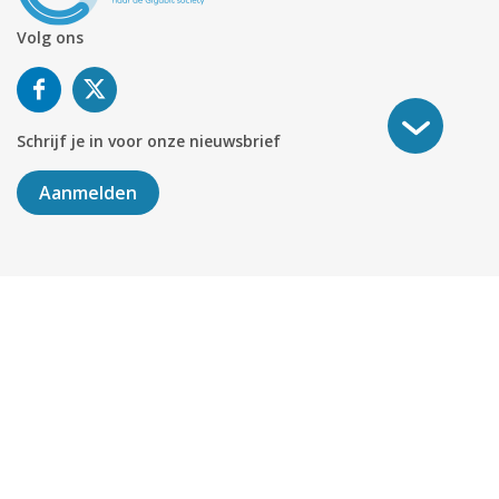
Volg ons
Schrijf je in voor onze nieuwsbrief
Aanmelden
©
2026
KABELNOORD
Alle rechten voorbehouden. KvK-
nummer 01078264.
Algemene Voorwaarden
Privacy & Cookies
Disclaimer
Sitemap
Colofon
Delen