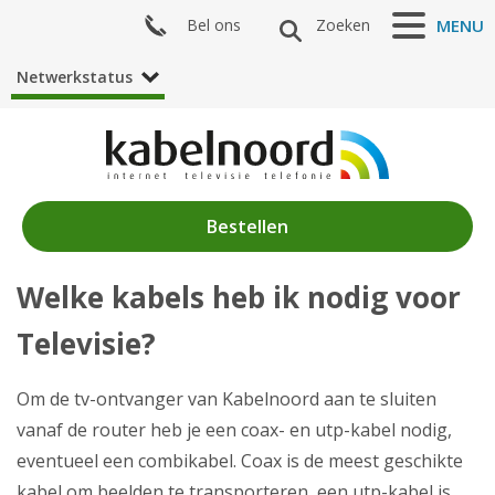
Bel ons
Zoeken
MENU
Netwerkstatus
Bestellen
Welke kabels heb ik nodig voor
Nieuws
Televisie?
Producten
Klantenservice
Om de tv-ontvanger van Kabelnoord aan te sluiten
vanaf de router heb je een coax- en utp-kabel nodig,
Mijn Kabelnoord
eventueel een combikabel. Coax is de meest geschikte
kabel om beelden te transporteren, een utp-kabel is