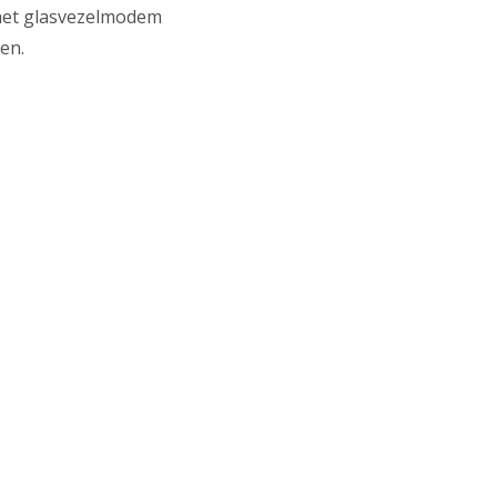
 het glasvezelmodem
ten.