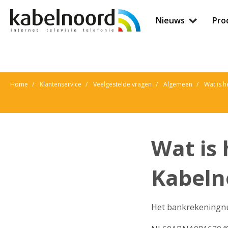
Nieuws
Pro
Home
Klantenservice
Veelgestelde vragen
Algemeen
Wat is 
Wat is
Kabeln
Het bankrekeningnu