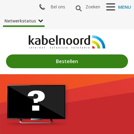
Bel ons
Zoeken
MENU
Netwerkstatus
Bestellen
Nieuws
Algemeen
Acties
Zenderaanbod