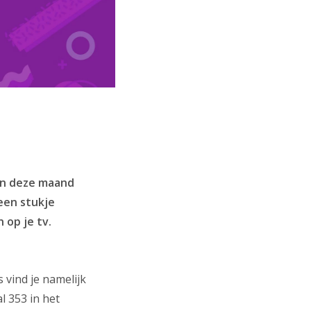
nen deze maand
 een stukje
 op je tv.
vind je namelijk
l 353 in het