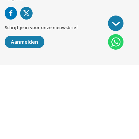
Schrijf je in voor onze nieuwsbrief
Aanmelden
©
2026
KABELNOORD
Alle rechten voorbehouden. KvK-
nummer 01078264.
Algemene Voorwaarden
Privacy & Cookies
Disclaimer
Sitemap
Colofon
Delen
451