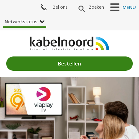
Bel ons
Zoeken
MENU
Netwerkstatus
Bestellen
Nieuws
Algemeen
Acties
Zenderaanbod