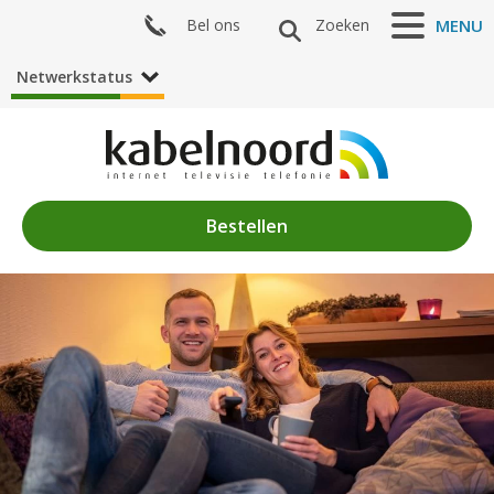
Bel ons
Zoeken
MENU
Netwerkstatus
Bestellen
Nieuws
Algemeen
Acties
Zenderaanbod