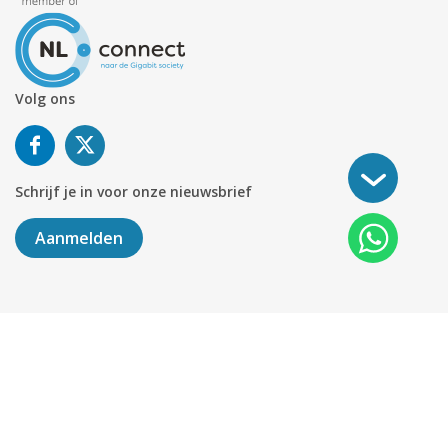
Volg ons
Schrijf je in voor onze nieuwsbrief
Aanmelden
©
2026
KABELNOORD
Alle rechten voorbehouden. KvK-
nummer 01078264.
Algemene Voorwaarden
Privacy & Cookies
Disclaimer
Sitemap
Colofon