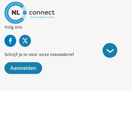
Volg ons
Schrijf je in voor onze nieuwsbrief
Aanmelden
©
2026
KABELNOORD
Alle rechten voorbehouden. KvK-
nummer 01078264.
Algemene Voorwaarden
Privacy & Cookies
Disclaimer
Sitemap
Colofon