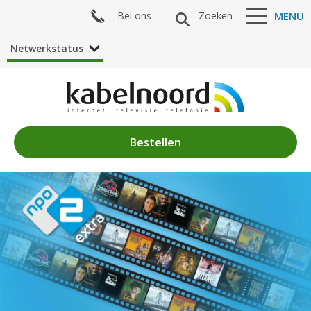
Bel ons
Zoeken
MENU
Netwerkstatus
Bestellen
Nieuws
Algemeen
Acties
Zenderaanbod