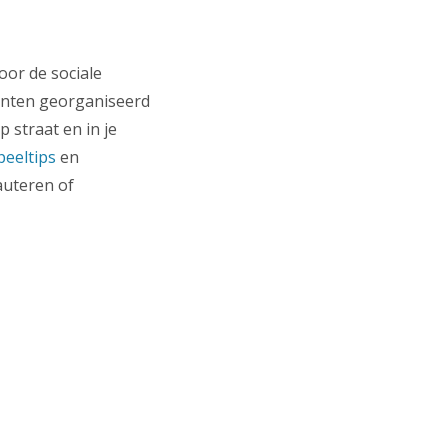
oor de sociale
enten georganiseerd
 straat en in je
peeltips
en
auteren of