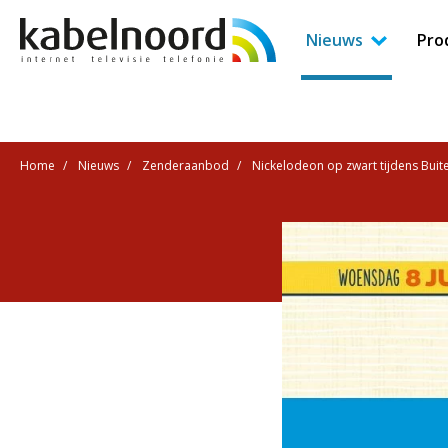
Nieuws
Pro
Home
Nieuws
Zenderaanbod
Nickelodeon op zwart tijdens Bui