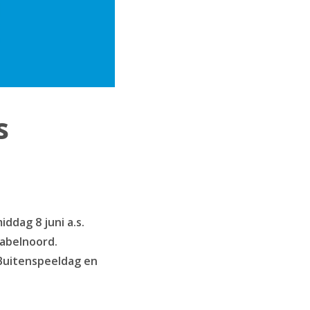
s
ddag 8 juni a.s.
Kabelnoord.
 Buitenspeeldag en