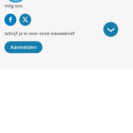
Volg ons
Schrijf je in voor onze nieuwsbrief
Aanmelden
©
2026
KABELNOORD
Alle rechten voorbehouden. KvK-
nummer 01078264.
Algemene Voorwaarden
Privacy & Cookies
Disclaimer
Sitemap
Colofon
Delen
451