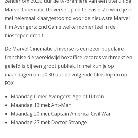
zender om 20.30 uur de tv-première van een titel uit de
Marvel Cinematic Universe op de televisie. Zo word je in
Producten
mei helemaal klaargestoomd voor de nieuwste Marvel
Klantenservice
film Avengers: End Game welke momenteel in de
bioscopen draait.
Mijn Kabelnoord
De Marvel Cinematic Universe is een zeer populaire
Zakelijk
franchise die wereldwijd boxoffice records verbreekt en
Mijn webmail
geliefd is bij een groot publiek. In mei kun je op
maandagen om 20.30 uur de volgende films kijken op
FOX:
Maandag 6 mei: Avengers: Age of Ultron
Maandag 13 mei: Ant-Man
Maandag 20 mei: Captain America: Civil War
Maandag 27 mei: Doctor Strange