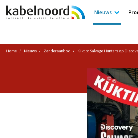
Nieuws
Pro
Home
Nieuws
Zenderaanbod
Kijktip: Salvage Hunters op Discov