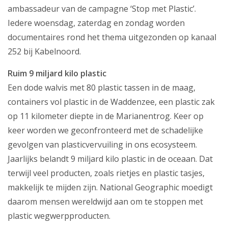
ambassadeur van de campagne ‘Stop met Plastic’.
Producten
Iedere woensdag, zaterdag en zondag worden
documentaires rond het thema uitgezonden op kanaal
Klantenservice
252 bij Kabelnoord.
Mijn Kabelnoord
Ruim 9 miljard kilo plastic
Zakelijk
Een dode walvis met 80 plastic tassen in de maag,
containers vol plastic in de Waddenzee, een plastic zak
Mijn webmail
op 11 kilometer diepte in de Marianentrog. Keer op
keer worden we geconfronteerd met de schadelijke
gevolgen van plasticvervuiling in ons ecosysteem.
Jaarlijks belandt 9 miljard kilo plastic in de oceaan. Dat
terwijl veel producten, zoals rietjes en plastic tasjes,
makkelijk te mijden zijn. National Geographic moedigt
daarom mensen wereldwijd aan om te stoppen met
plastic wegwerpproducten.