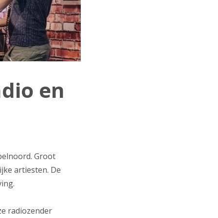
dio en
belnoord. Groot
ijke artiesten. De
ing.
eze radiozender