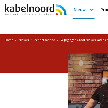
Nieuws
Pro
Home
Nieuws
Zenderaanbod
Wijzigingen Groot Nieuws Radio e