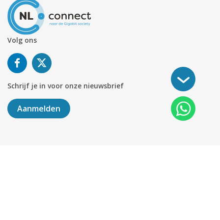
Volg ons
Schrijf je in voor onze nieuwsbrief
Aanmelden
©
2026
KABELNOORD
Alle rechten voorbehouden. KvK-
nummer 01078264.
Algemene Voorwaarden
Privacy & Cookies
Disclaimer
Sitemap
Colofon