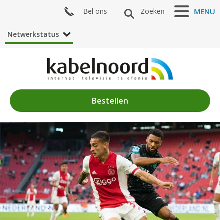
Bel ons
Zoeken
MENU
Netwerkstatus
Bestellen
Nieuws
Algemeen
Acties
Zenderaanbod