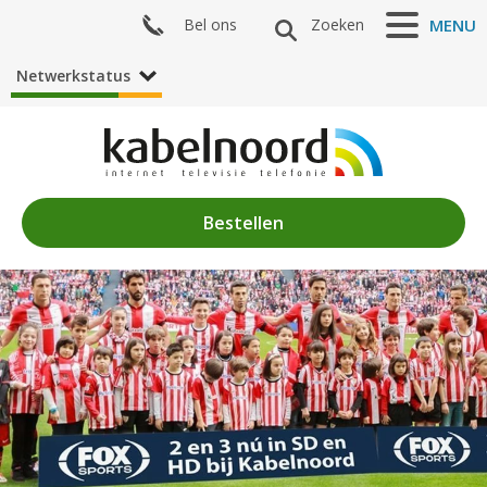
Bel ons
Zoeken
MENU
Netwerkstatus
Bestellen
Nieuws
Algemeen
Acties
Zenderaanbod