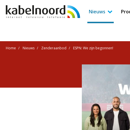
Nieuws
Pro
Home
Nieuws
Zenderaanbod
ESPN: We zijn begonnen!