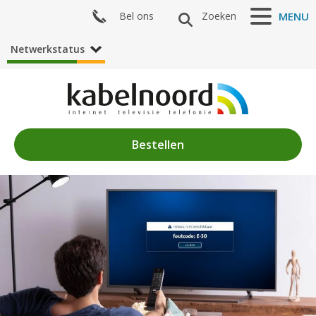
Bel ons
Zoeken
MENU
Netwerkstatus
Bestellen
Nieuws
Algemeen
Acties
Zenderaanbod