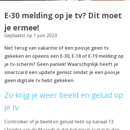
Producten
E-30 melding op je tv? Dit moet
Klantenservice
je ermee!
Mijn Kabelnoord
Geplaatst op 1 juni 2023
Net terug van vakantie of een poosje geen tv
Zakelijk
gekeken en opeens een E-30, E-18 of E-19 melding op
Mijn webmail
je tv-scherm? Geen paniek! Waarschijnlijk heeft je
smartcard een update gemist omdat je een poosje
geen digitale tv hebt gekeken.
Zo krijg je weer beeld en geluid op
je tv
Controleer of je beeld en geluid hebt op kanaal 13
(Zender van de Maand). Is dat het geval, laat je tv dan