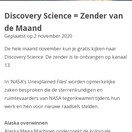
Producten
Discovery Science = Zender van
Klantenservice
de Maand
Mijn Kabelnoord
Geplaatst op 2 november 2020
De hele maand november kun je gratis kijken naar
Zakelijk
Discovery Science. De zender is te ontvangen op kanaal
Mijn webmail
13.
In ‘NASA’s Unexplained Files’ worden opmerkelijke
zaken besproken die de sterrenkundigen en
ruimtevaarders van NASA tegenkwamen tijdens hun
werk en hen voor nieuwe raadsels stelden.
Alaska overwinnen
Alaska Mega Machines onderzoekt de kolossale