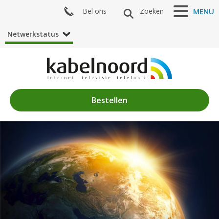
Bel ons
Zoeken
MENU
Netwerkstatus
Bestellen
Nieuws
Algemeen
Acties
Zenderaanbod