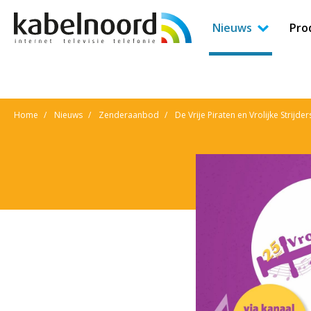
Nieuws
Pro
Home
Nieuws
Zenderaanbod
De Vrije Piraten en Vrolijke Strijde