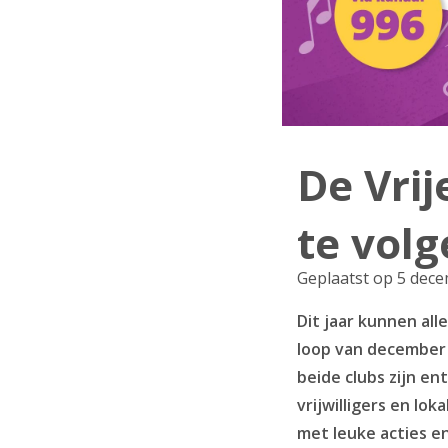
De Vrij
te volg
Geplaatst op 5 dec
Dit jaar kunnen all
loop van december k
beide clubs zijn en
vrijwilligers en l
met leuke acties e