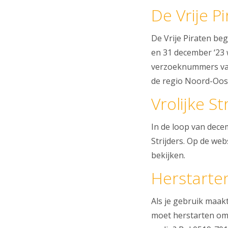
De Vrije P
De Vrije Piraten b
en 31 december ‘23 
verzoeknummers van 
de regio Noord-Oost 
Vrolijke St
In de loop van dece
Strijders. Op de web
bekijken.
Herstarte
Als je gebruik maak
moet herstarten om D