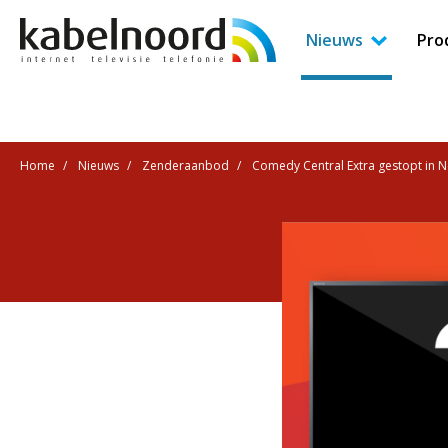
Nieuws
Pro
Home
Nieuws
Zenderaanbod
Comedy Central Extra gestopt in 