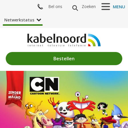
Bel ons
Zoeken
MENU
Netwerkstatus
Bestellen
Nieuws
Algemeen
Acties
Zenderaanbod