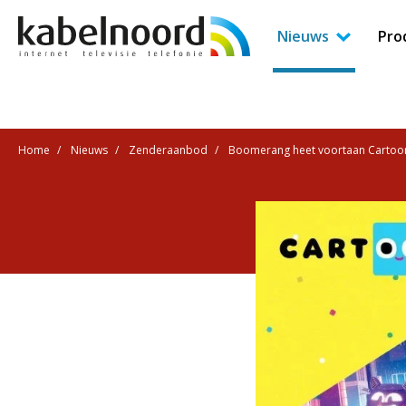
Nieuws
Pro
Home
Nieuws
Zenderaanbod
Boomerang heet voortaan Cartoo