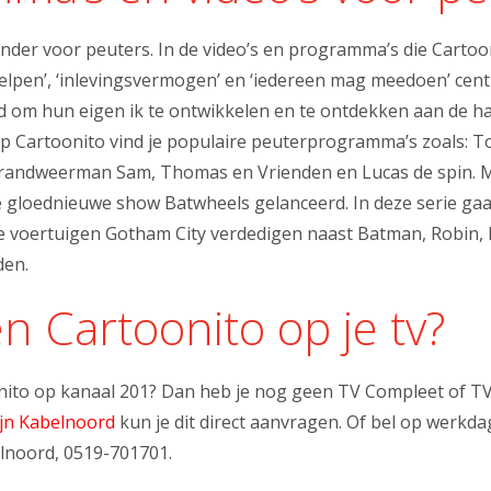
ender voor peuters. In de video’s en programma’s die Cartoo
helpen’, ‘inlevingsvermogen’ en ‘iedereen mag meedoen’ cent
 om hun eigen ik te ontwikkelen en te ontdekken aan de h
 Op Cartoonito vind je populaire peuterprogramma’s zoals: To
randweerman Sam, Thomas en Vrienden en Lucas de spin. M
e gloednieuwe show Batwheels gelanceerd. In deze serie ga
 voertuigen Gotham City verdedigen naast Batman, Robin, 
den.
n Cartoonito op je tv?
onito op kanaal 201? Dan heb je nog geen TV Compleet of T
jn Kabelnoord
kun je dit direct aanvragen. Of bel op werkda
lnoord, 0519-701701.