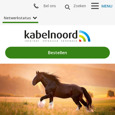
Bel ons
Zoeken
MENU
Netwerkstatus
Bestellen
Nieuws
Algemeen
Acties
Zenderaanbod