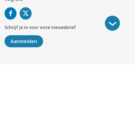
Schrijf je in voor onze nieuwsbrief
Aanmelden
©
2026
KABELNOORD
Alle rechten voorbehouden. KvK-
nummer 01078264.
Algemene Voorwaarden
Privacy & Cookies
Disclaimer
Sitemap
Colofon
Delen
451