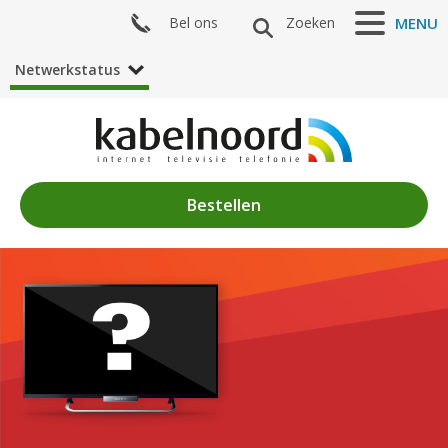
Bel ons
Zoeken
MENU
Netwerkstatus
Bestellen
Nieuws
Algemeen
Acties
Zenderaanbod