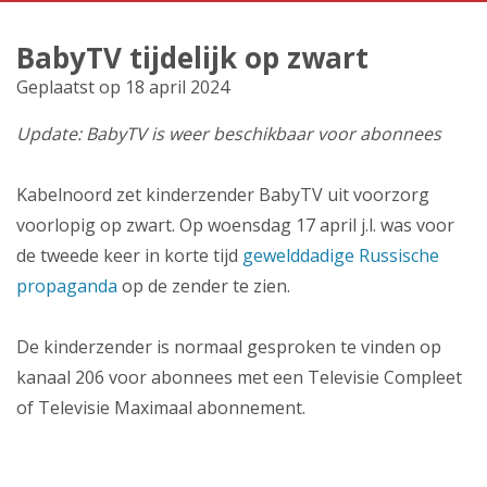
Producten
BabyTV tijdelijk op zwart
Klantenservice
Geplaatst op 18 april 2024
Mijn Kabelnoord
Update: BabyTV is weer beschikbaar voor abonnees
Zakelijk
Kabelnoord zet kinderzender BabyTV uit voorzorg
voorlopig op zwart. Op woensdag 17 april j.l. was voor
Mijn webmail
de tweede keer in korte tijd
gewelddadige Russische
propaganda
op de zender te zien.
De kinderzender is normaal gesproken te vinden op
kanaal 206 voor abonnees met een Televisie Compleet
of Televisie Maximaal abonnement.