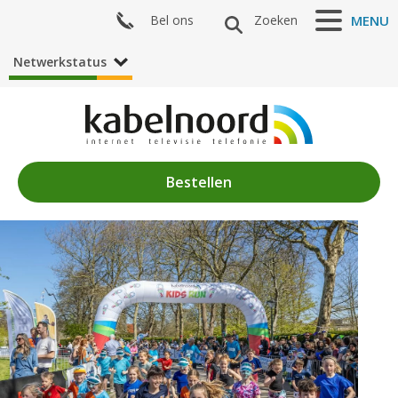
Bel ons
Zoeken
MENU
Netwerkstatus
Bestellen
Nieuws
Algemeen
Acties
Zenderaanbod