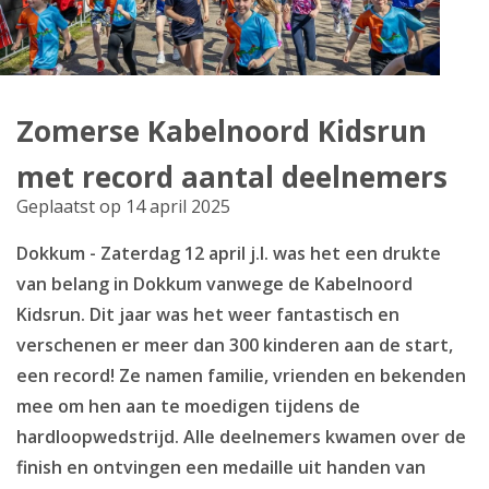
Producten
Klantenservice
Zomerse Kabelnoord Kidsrun
Mijn Kabelnoord
met record aantal deelnemers
Zakelijk
Geplaatst op 14 april 2025
Mijn webmail
Dokkum - Zaterdag 12 april j.l. was het een drukte
van belang in Dokkum vanwege de Kabelnoord
Kidsrun. Dit jaar was het weer fantastisch en
verschenen er meer dan 300 kinderen aan de start,
een record! Ze namen familie, vrienden en bekenden
mee om hen aan te moedigen tijdens de
hardloopwedstrijd. Alle deelnemers kwamen over de
finish en ontvingen een medaille uit handen van