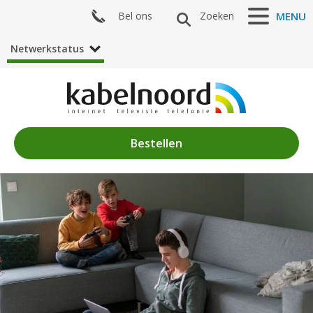
Bel ons
Zoeken
MENU
Netwerkstatus
Bestellen
Nieuws
Algemeen
Acties
Zenderaanbod