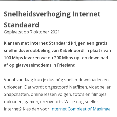
Producten
Snelheidsverhoging Internet
Klantenservice
Standaard
Mijn Kabelnoord
Geplaatst op 7 oktober 2021
Klanten met Internet Standaard krijgen een gratis
Zakelijk
snelheidsverdubbeling van Kabelnoord! In plaats van
Mijn webmail
100 Mbps leveren we nu 200 Mbps up- en download
af op glasvezelmodems in Friesland.
Vanaf vandaag kun je dus nóg sneller downloaden en
uploaden. Dat wordt ongestoord Netflixen, videobellen,
Snapchatten, online lessen volgen, foto’s en filmpjes
uploaden, gamen, enzovoorts. Wil je nóg sneller
internet? Kies dan voor
Internet Compleet of Maximaal
.