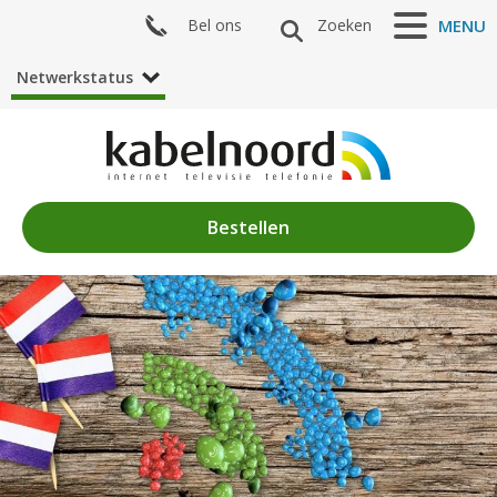
Bel ons
Zoeken
MENU
Netwerkstatus
Bestellen
Nieuws
Algemeen
Acties
Zenderaanbod