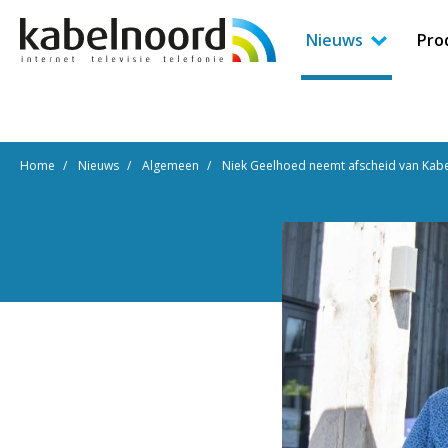
Nieuws
Pro
Home
Nieuws
Algemeen
Niek Geelhoed neemt afscheid van Kab