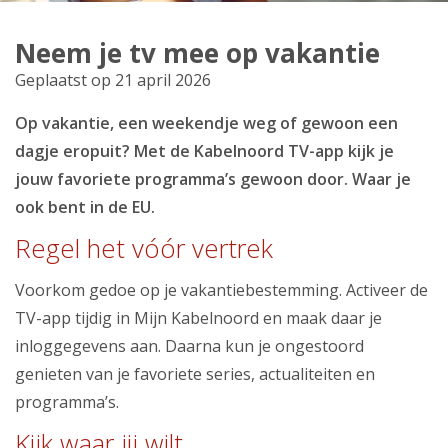
Producten
Neem je tv mee op vakantie
Klantenservice
Geplaatst op 21 april 2026
Mijn Kabelnoord
Op vakantie, een weekendje weg of gewoon een
dagje eropuit? Met de Kabelnoord TV-app kijk je
Zakelijk
jouw favoriete programma’s gewoon door. Waar je
ook bent in de EU.
Mijn webmail
Regel het vóór vertrek
Voorkom gedoe op je vakantiebestemming. Activeer de
TV-app tijdig in Mijn Kabelnoord en maak daar je
inloggegevens aan. Daarna kun je ongestoord
genieten van je favoriete series, actualiteiten en
programma’s.
Kijk waar jij wilt