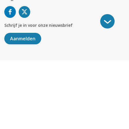
Schrijf je in voor onze nieuwsbrief
Aanmelden
©
2026
KABELNOORD
Alle rechten voorbehouden. KvK-
nummer 01078264.
Algemene Voorwaarden
Privacy & Cookies
Disclaimer
Sitemap
Colofon
Delen
451