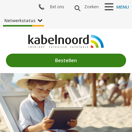
Bel ons
Zoeken
MENU
Netwerkstatus
Bestellen
Nieuws
Algemeen
Acties
Zenderaanbod