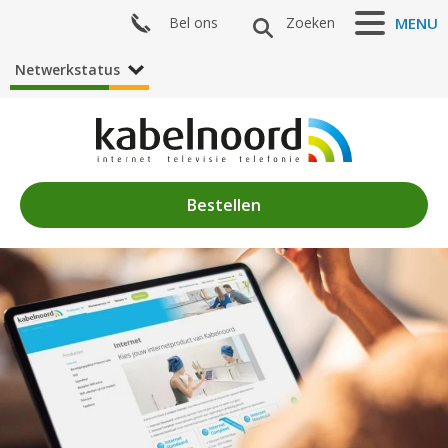
Bel ons
Zoeken
MENU
Netwerkstatus
Bestellen
Nieuws
Algemeen
Acties
Zenderaanbod