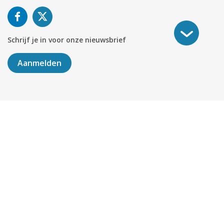
Schrijf je in voor onze nieuwsbrief
Aanmelden
©
2026
KABELNOORD
Alle rechten voorbehouden. KvK-
nummer 01078264.
Algemene Voorwaarden
Privacy & Cookies
Disclaimer
Sitemap
Colofon
Delen
451