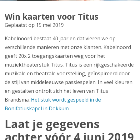
Producten
Win kaarten voor Titus
Klantenservice
Geplaatst op 15 mei 2019
Mijn Kabelnoord
Kabelnoord bestaat 40 jaar en dat vieren we op
verschillende manieren met onze klanten. Kabelnoord
Zakelijk
geeft 20x 2 toegangskaarten weg voor het
muziektheaterstuk Titus. Titus is een rijkgeschakeerde
Mijn webmail
muzikale en theatrale voorstelling, geïnspireerd door
de stijl van middeleeuwse passiespelen. In veel kleuren
en gestalten ontrolt zich het leven van Titus
Brandsma.
Het stuk wordt gespeeld in de
Bonifatiuskapel in Dokkum.
Laat je gegevens
achter vóór 4 juni 2019