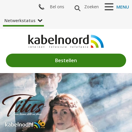
Bel ons
Zoeken
MENU
Netwerkstatus
Bestellen
Nieuws
Algemeen
Acties
Zenderaanbod