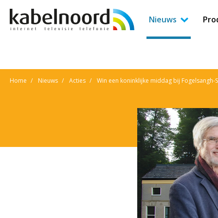
Nieuws
Pro
Home
Nieuws
Acties
Win een koninklijke middag bij Fogelsangh-S