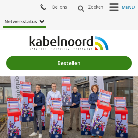
Bel ons
Zoeken
MENU
Netwerkstatus
Bestellen
Nieuws
Algemeen
Acties
Zenderaanbod