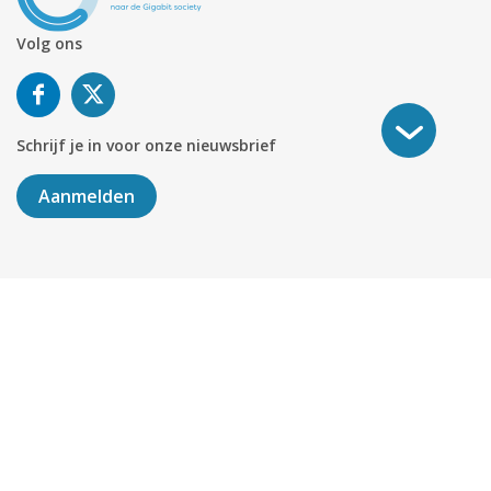
Volg ons
Schrijf je in voor onze nieuwsbrief
Aanmelden
©
2026
KABELNOORD
Alle rechten voorbehouden. KvK-
nummer 01078264.
Algemene Voorwaarden
Privacy & Cookies
Disclaimer
Sitemap
Colofon
Delen