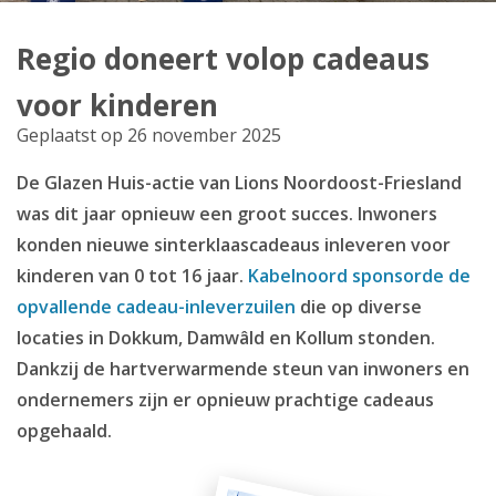
Producten
Regio doneert volop cadeaus
Klantenservice
voor kinderen
Mijn Kabelnoord
Geplaatst op 26 november 2025
De Glazen Huis-actie van Lions Noordoost-Friesland
Zakelijk
was dit jaar opnieuw een groot succes. Inwoners
Mijn webmail
konden nieuwe sinterklaascadeaus inleveren voor
kinderen van 0 tot 16 jaar.
Kabelnoord sponsorde de
opvallende cadeau-inleverzuilen
die op diverse
locaties in Dokkum, Damwâld en Kollum stonden.
Dankzij de hartverwarmende steun van inwoners en
ondernemers zijn er opnieuw prachtige cadeaus
opgehaald.