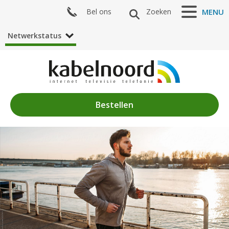
Bel ons
Zoeken
MENU
Netwerkstatus
Bestellen
Nieuws
Algemeen
Acties
Zenderaanbod