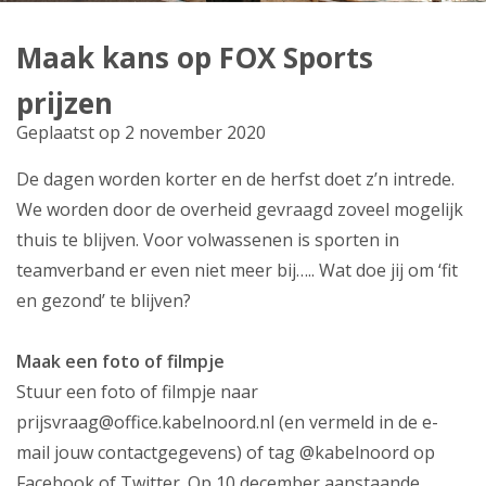
Producten
Maak kans op FOX Sports
Klantenservice
prijzen
Mijn Kabelnoord
Geplaatst op 2 november 2020
De dagen worden korter en de herfst doet z’n intrede.
Zakelijk
We worden door de overheid gevraagd zoveel mogelijk
Mijn webmail
thuis te blijven. Voor volwassenen is sporten in
teamverband er even niet meer bij….. Wat doe jij om ‘fit
en gezond’ te blijven?
Maak een foto of filmpje
Stuur een foto of filmpje naar
prijsvraag@office.kabelnoord.nl (en vermeld in de e-
mail jouw contactgegevens) of tag @kabelnoord op
Facebook of Twitter. Op 10 december aanstaande